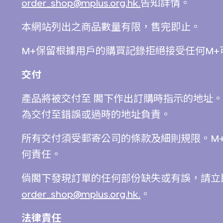
order_shop@mplus.org.hk.
告知詳情。
本網站列出之商品數量有限，售完即止。
M+保留根據用戶的購買記錄拒絕接受任何M
交付
產品將被交付至 閣下作出訂購時指示的地址。
為交付至錯誤或過時的地址負責。
所有交付須受郵寄公司的條款及細則規限。M
何責任。
倘閣下發現訂單的任何部份缺失或有誤，請立
order_shop@mplus.org.hk.
。
法律責任