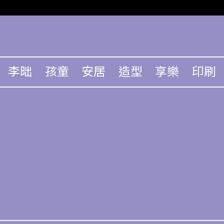
李昢
孩童
安居
造型
享樂
印刷