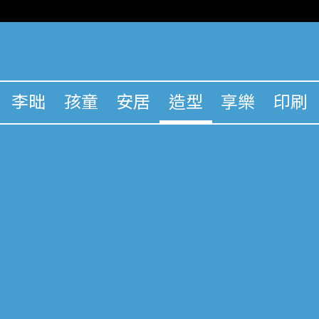
李昢
孩童
安居
造型
享樂
印刷