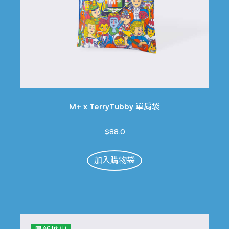
M+ x TerryTubby 單肩袋
$88.0
加入購物袋