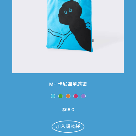
M+ 卡尼團單肩袋
$68.0
加入購物袋