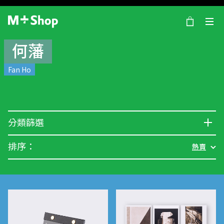
×
M+ Shop
何藩
Fan Ho
分類篩選
排序：
熱賣