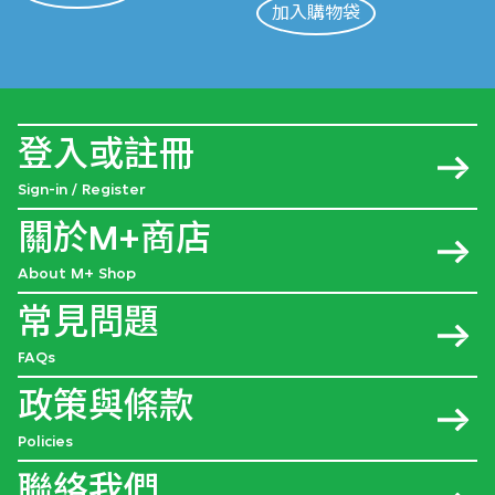
加入購物袋
登入或註冊
Sign-in / Register
關於M+商店
About M+ Shop
常見問題
FAQs
政策與條款
Policies
聯絡我們