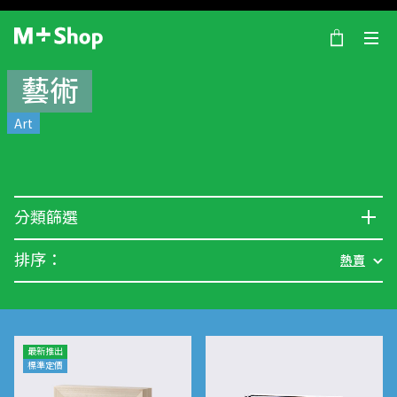
×
M+ Shop
藝術
Art
分類篩選
排序：
熱賣
最新推出
標準定價