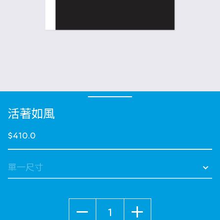
活著如風
$410.0
數量