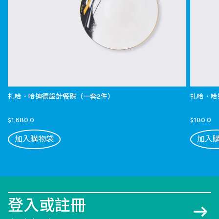
扎哈．哈迪德設計餐碟（一套2件）
扎哈．哈
$1,680.0
$180.0
加入購物袋
加入
登入或註冊