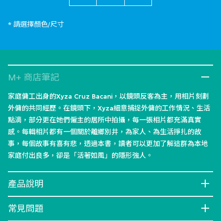
* 請選擇顏色/尺寸
M+ 商店筆記
家庭傭工出身的Xyza Cruz Bacani，以鏡頭反客為主，用相片刻劃
外傭的共同經歷。在鏡頭下，Xyza細意捕捉外傭的工作情況、生活
點滴，部分更在她們僱主的居所中拍攝，每一張相片都充滿真實
感。每輯相片都有一個關於離鄉別井，為家人、為生活掙扎的故
事，每個故事有喜有悲，透過本書，讀者可以更加了解這群為本地
家庭付出良多，卻是「活著如風」的隱形強人。
產品說明
常見問題