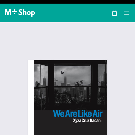
×
M+ Shop