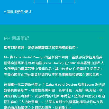
* 請選擇顏色/尺寸
M+ 商店筆記
如有訂購查詢，請透過
電郵
或填寫
表格
聯絡我們。
M+ 與Zaha Hadid Design的全新合作項目，靈感源自伊拉克裔英
國傳奇建築師扎哈·哈迪德(Zaha Hadid) 在1982 年為香港山頂私人
會所舉辦的建築競賽中獲獎作品，其中包括12 件限量版生活單品，
完美凸顯在山頂休閒會所如何從不同角度體驗和觀賞白晝和黑夜。
這個獨一無二的系列展示了 Zaha Hadid Design 經典Beam 系列瓷
器餐具的新版本、標誌性絲綢和服、豪華地毯、光柵印刷海報、收
藏級別的琺瑯胸針，以及時尚的T恤和單肩包。這個系列呈現了哈迪
德形容的「人造地質學」-- 這個未有現世的建築地標設計看似在香
港的擁堵和緊張之上翱翔和漂浮，挑戰重力。