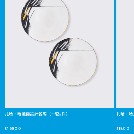
扎哈．哈迪德設計餐碟（一套2件）
扎哈．哈
$1,680.0
$180.0