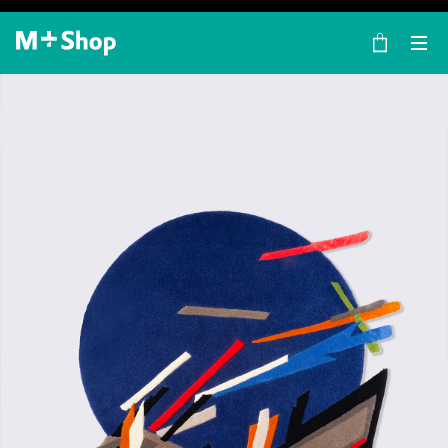
×
M+ Shop