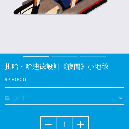
扎哈．哈迪德設計《夜間》小地毯
$2,800.0
數量