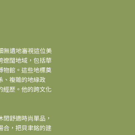
鉅細無遺地審視這位美
跨遼闊地域，包括華
博物館。這些地標奠
係、複雜的地緣政
的經歷。他的跨文化
休閒舒適時尚單品，
場合，把貝聿銘的建