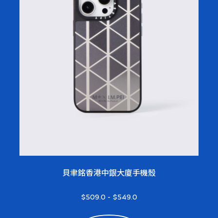
貝聿銘香港中銀大廈手機殼
$509.0
-
$549.0