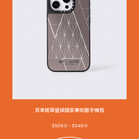
貝聿銘華盛頓國家美術館手機殼
$509.0
-
$549.0