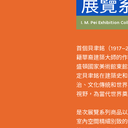
展覽
I. M. Pei Exhibition Co
首個貝聿銘（1917
籍華裔建築大師的作
盛頓國家美術館東館
定貝聿銘在建築史和
治、文化傳統和世界
視野，為當代世界奠
是次展覽系列商品以
室內空間精細別致的