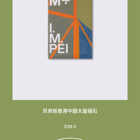
貝聿銘香港中銀大廈磁石
$38.0