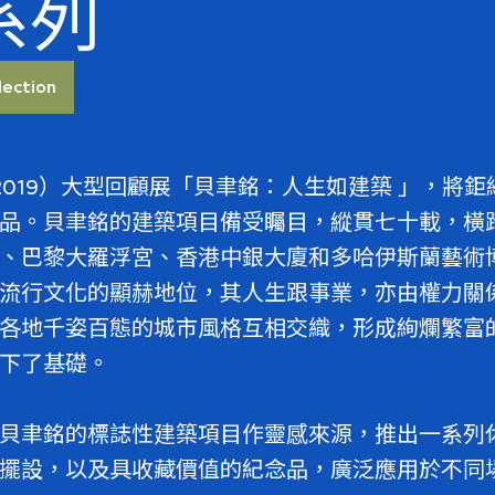
系列
llection
–2019）大型回顧展「貝聿銘：人生如建築 」，將
品。貝聿銘的建築項目備受矚目，縱貫七十載，橫
、巴黎大羅浮宮、香港中銀大廈和多哈伊斯蘭藝術
流行文化的顯赫地位，其人生跟事業，亦由權力關
各地千姿百態的城市風格互相交織，形成絢爛繁富
下了基礎。
貝聿銘的標誌性建築項目作靈感來源，推出一系列
擺設，以及具收藏價值的紀念品，廣泛應用於不同