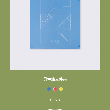
貝聿銘文件夾
$25.0