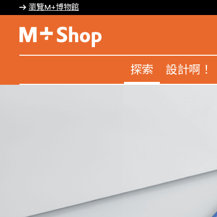
瀏覽M+博物館
M+ Shop
探索
設計啊！