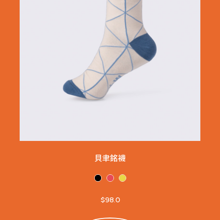
貝聿銘襪
$98.0