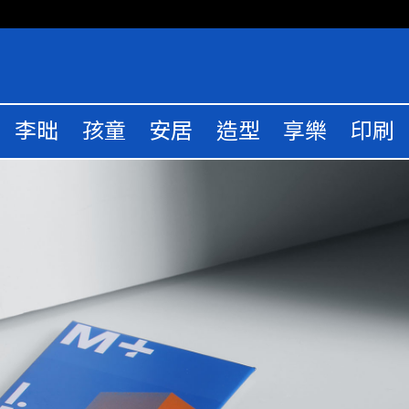
李昢
孩童
安居
造型
享樂
印刷