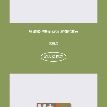
貝聿銘伊斯蘭藝術博物館磁石
$38.0
加入購物袋