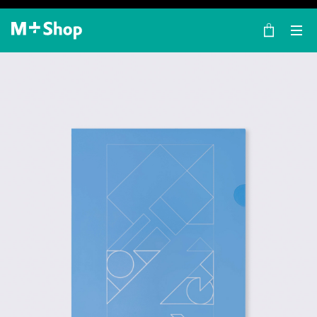
×
M+ Shop