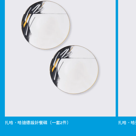
扎哈．哈迪德設計餐碟（一套2件）
扎哈．哈