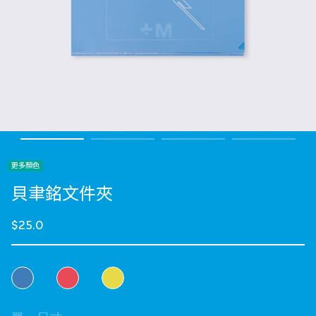
更多顏色
貝聿銘文件夾
$25.0
選擇 顏色