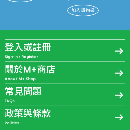
加入購物袋
登入或註冊
Sign-in / Register
關於M+商店
About M+ Shop
常見問題
FAQs
政策與條款
Policies