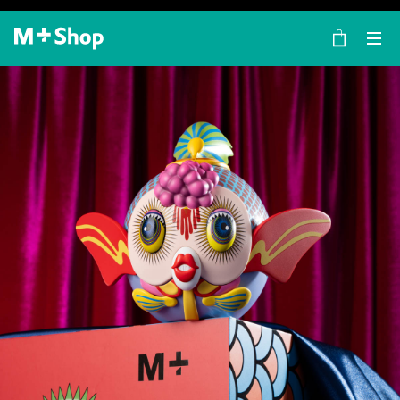
×
M+ Shop