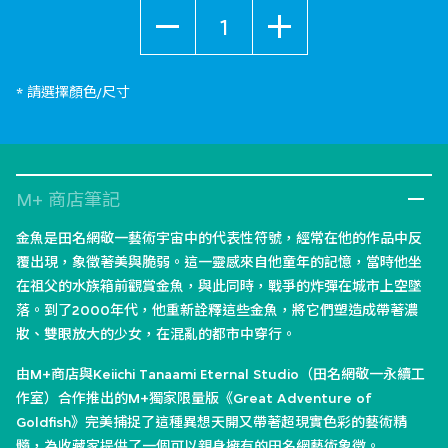
數量
* 請選擇顏色/尺寸
M+ 商店筆記
金魚是田名網敬一藝術宇宙中的代表性符號，經常在他的作品中反
覆出現，象徵著美與脆弱。這一靈感來自他童年的記憶，當時他坐
在祖父的水族箱前觀賞金魚，與此同時，戰爭的炸彈在城市上空墜
落。到了2000年代，他重新詮釋這些金魚，將它們塑造成帶著濃
妝、雙眼放大的少女，在混亂的都市中穿行。
由M+商店與Keiichi Tanaami Eternal Studio（田名網敬一永續工
作室）合作推出的M+獨家限量版《Great Adventure of
Goldfish》完美捕捉了這種異想天開又帶著超現實色彩的藝術精
髓，為收藏家提供了一個可以親身擁有的田名網藝術象徵。