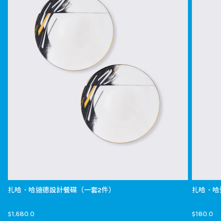
扎哈．哈迪德設計餐碟（一套2件）
扎哈．哈
$1,680.0
$180.0