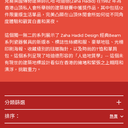
克裔英國傳奇建築師扎哈·哈迪德(Zaha Hadid) 在1982 年為
香港山頂私人會所舉辦的建築競賽中獲獎作品，其中包括12
件限量版生活單品，完美凸顯在山頂休閒會所如何從不同角
度體驗和觀賞白晝和黑夜。
這個獨一無二的系列展示了 Zaha Hadid Design 經典Beam
系列瓷器餐具的新版本、標誌性絲綢和服、豪華地毯、光柵
印刷海報、收藏級別的琺瑯胸針，以及時尚的T恤和單肩
包。這個系列呈現了哈迪德形容的「人造地質學」-- 這個未
有現世的建築地標設計看似在香港的擁堵和緊張之上翱翔和
漂浮，挑戰重力。
分類篩選
排序：
熱賣