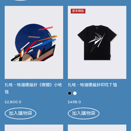
更多顏色
扎哈．哈迪德設計《夜間》小地
扎哈．哈迪德設計印花Ｔ恤
毯
$2,800.0
$498.0
加入購物袋
加入購物袋