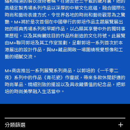
繡和精湛的製衣技術著稱。在過去近三十載的歲月裏，她的
高級定製秀場系列作品以深厚的中華文化底蘊，融合國際化
時尚和藝術表達方式，令世界各地的時尚和藝術觀眾為之驚
艷。M+將於是次首個在中國舉行的郭培作品主題展覽展出
她的經典秀場系列和早期作品，以凸顯其享譽中外的獨特事
業歷程，以及其絢麗炫目的作品所創造的文化符號。此展覽
由M+聯同郭培及其工作室策劃，呈獻郭培一系列首次於本
港展出的設計作品，與M+藏品開啟一場圍繞視覺想像和工
藝的細膩交流。
M+商店推出一系列展覽系列商品，以郭培的《一千零二
夜》系列中的作品《青花瓷》作靈感，帶來多款休閒舒適的
時尚單品、精細別致的擺設以及具收藏價值的紀念品，把郭
培的時尚美學融入生活當中。
分類篩選