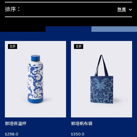
排序：
熱賣
五折
五折
郭培保溫杯
郭培帆布袋
$298.0
$350.0