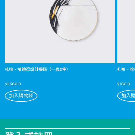
扎哈．哈迪德設計餐碟（一套2件）
扎哈．哈
$1,680.0
$180.0
加入購物袋
加入