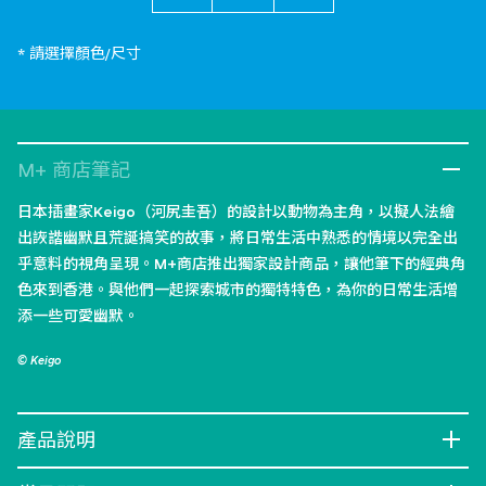
* 請選擇顏色/尺寸
M+ 商店筆記
日本插畫家Keigo（河尻圭吾）的設計以動物為主角，以擬人法繪
出詼諧幽默且荒誕搞笑的故事，將日常生活中熟悉的情境以完全出
乎意料的視角呈現。M+商店推出獨家設計商品，讓他筆下的經典角
色來到香港。與他們一起探索城市的獨特特色，為你的日常生活增
添一些可愛幽默。
© Keigo
產品說明