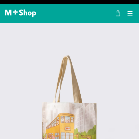
×
M+ Shop