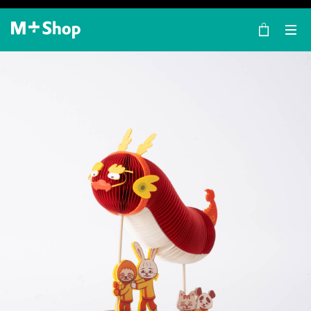
×
M+ Shop