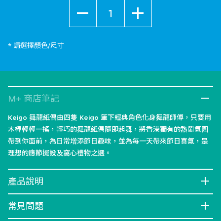
數量
* 請選擇顏色/尺寸
M+ 商店筆記
Keigo 舞龍紙偶由四隻 Keigo 筆下經典角色化身舞龍師傅，只要用
木棒輕輕一搖，輕巧的舞龍紙偶隨即起舞，將香港獨有的熱鬧氛圍
帶到你面前，為日常增添節日趣味，並為每一天帶來節日喜氣，是
理想的應節擺設及窩心禮物之選。
產品說明
常見問題