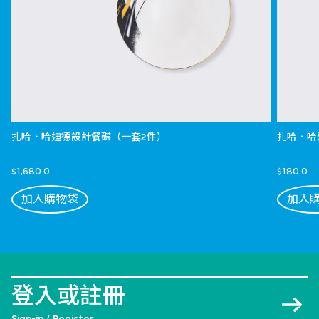
扎哈．哈迪德設計餐碟（一套2件）
扎哈．哈
$1,680.0
$180.0
加入購物袋
加入
登入或註冊
Sign-in / Register