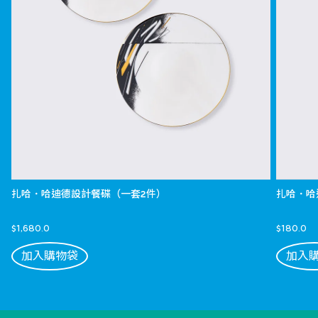
扎哈．哈迪德設計餐碟（一套2件）
扎哈．哈
$1,680.0
$180.0
加入購物袋
加入