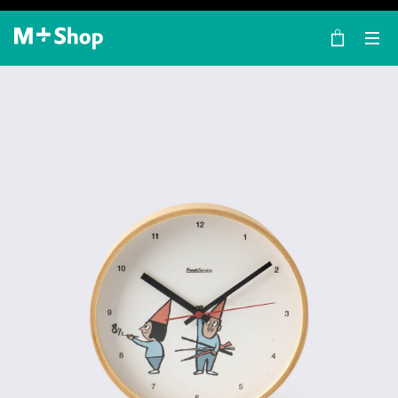
×
M+ Shop