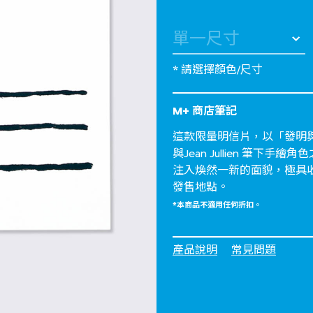
* 請選擇顏色/尺寸
M+ 商店筆記
這款限量明信片，以「發明與
與Jean Jullien 筆
注入煥然一新的面貌，極具
發售地點。
*本商品不適用任何折扣。
產品說明
常見問題