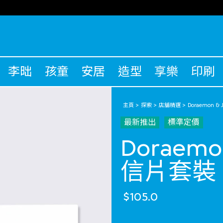
李昢
孩童
安居
造型
享樂
印刷
主頁
探索
店舖精選
Doraemon & J
最新推出
標準定價
Doraemon
信片套裝
$105.0