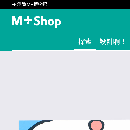
瀏覽M+博物館
M+ Shop
探索
設計啊！