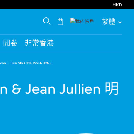
HKD
繁體
開卷
非常香港
ean Jullien STRANGE INVENTIONS
 & Jean Jullien 明