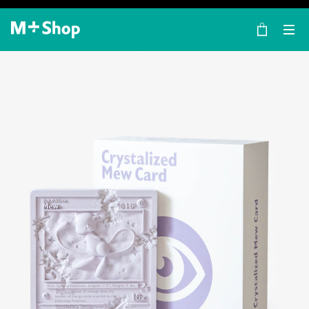
×
M+ Shop