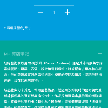
數量
* 請選擇顏色/尺寸
M+ 商店筆記
紐約藝術家丹尼爾·阿沙姆（Daniel Arsham）通過其非時序美學探
索純藝術、建築、表演、設計和電影領域。以虛構考古學為核心概
念，他的跨領域實踐創造並結晶化模糊的空間和情境，呈現他所描
述的「現在的未來遺物」。
結晶化夢幻卡片是一件限量藝術品，透過阿沙姆獨特的藝術視角重
新詮釋經典的寶可夢集換式卡片。作品採用深紫水晶色調的樹脂鑄
造，將傳奇的夢幻卡片轉化為立體雕塑，完美體現藝術家「虛構考
古學」的美學理念。這個結晶化的詮釋將備受喜愛的集換式卡片呈