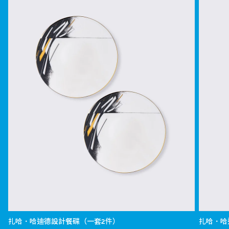
扎哈．哈迪德設計餐碟（一套2件）
扎哈．哈