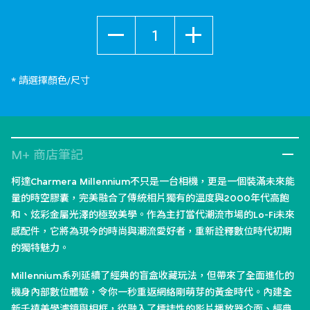
數量
* 請選擇顏色/尺寸
M+ 商店筆記
柯達Charmera Millennium不只是一台相機，更是一個裝滿未來能
量的時空膠囊，完美融合了傳統相片獨有的溫度與2000年代高飽
和、炫彩金屬光澤的極致美學。作為主打當代潮流市場的Lo-Fi未來
感配件，它將為現今的時尚與潮流愛好者，重新詮釋數位時代初期
的獨特魅力。
Millennium系列延續了經典的盲盒收藏玩法，但帶來了全面進化的
機身內部數位體驗，令你一秒重返網絡剛萌芽的黃金時代。內建全
新千禧美學濾鏡與相框，從融入了標誌性的影片播放器介面、經典