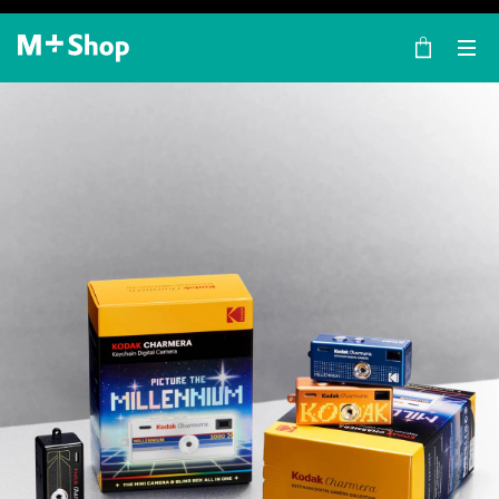
×
M+ Shop