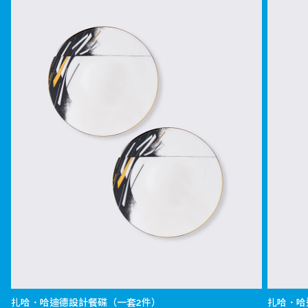
扎哈．哈迪德設計餐碟（一套2件）
扎哈．哈