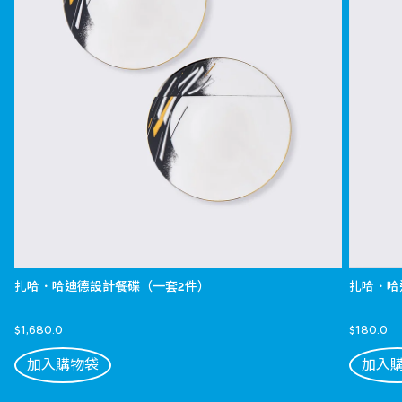
扎哈．哈迪德設計餐碟（一套2件）
扎哈．哈
$1,680.0
$180.0
加入購物袋
加入