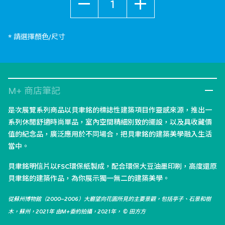
* 請選擇顏色/尺寸
M+ 商店筆記
是次展覽系列商品以貝聿銘的標誌性建築項目作靈感來源，推出一
系列休閒舒適時尚單品，室內空間精細別致的擺設，以及具收藏價
值的紀念品，廣泛應用於不同場合，把貝聿銘的建築美學融入生活
當中。
貝聿銘明信片以FSC環保紙製成，配合環保大豆油墨印刷，高度還原
貝聿銘的建築作品，為你展示獨一無二的建築美學。
從蘇州博物館（2000–2006）大廳望向花園所見的主要景觀，包括亭子、石景和樹
木，蘇州，2021年 由M+委約拍攝，2021年， © 田方方