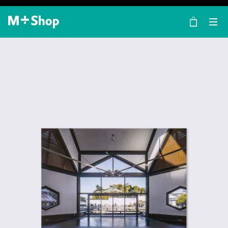
×
M+ Shop