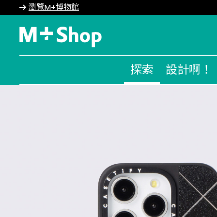
瀏覽M+博物館
M+ Shop
探索
設計啊！