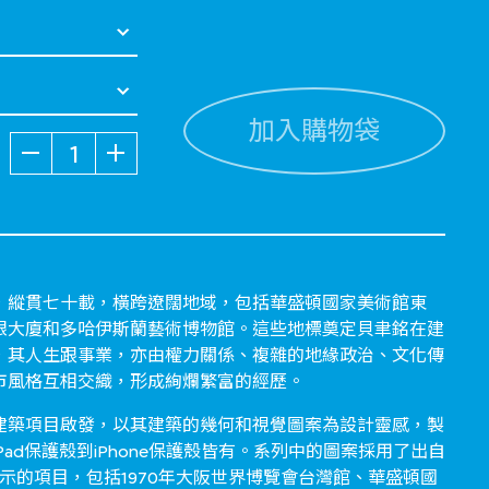
加入購物袋
數量
，縱貫七十載，橫跨遼闊地域，包括華盛頓國家美術館東
銀大廈和多哈伊斯蘭藝術博物館。這些地標奠定貝聿銘在建
，其人生跟事業，亦由權力關係、複雜的地緣政治、文化傳
市風格互相交織，形成絢爛繁富的經歷。
建築項目啟發，以其建築的幾何和視覺圖案為設計靈感，製
ad保護殼到iPhone保護殼皆有。系列中的圖案採用了出自
示的項目，包括1970年大阪世界博覽會台灣館、華盛頓國