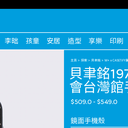
李昢
孩童
安居
造型
享樂
印刷
主頁
探索
貝聿銘
M+ x CASETi
貝聿銘1
會台灣館
$509.0
-
$549.0
選擇 保護殼款式