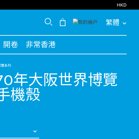
HKD
繁體
開卷
非常香港
FY展覽系列
970年大阪世界博覽
手機殼