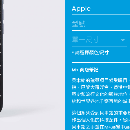
選擇 品牌
選擇 型號
* 請選擇顏色/尺寸
M+ 商店筆記
貝聿銘的建築項目備受矚目
館、巴黎大羅浮宮、香港中
築史和流行文化的顯赫地位
統和世界各地千姿百態的城
這個系列受到貝聿銘的重要
作出個人化的科技配件，從iP
貝聿銘之手並在M+展覽中展