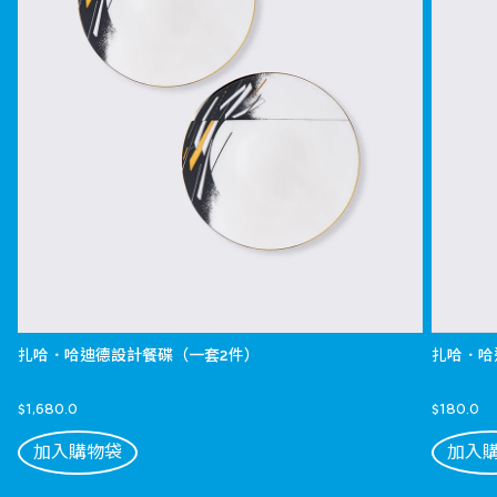
扎哈．哈迪德設計餐碟（一套2件）
扎哈．哈
$1,680.0
$180.0
加入購物袋
加入