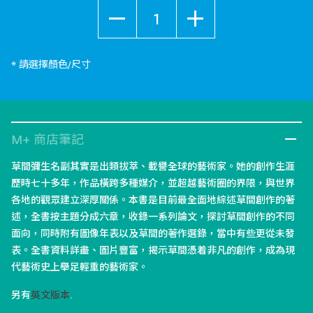
數量
* 請選擇顏色/尺寸
M+ 商店筆記
草間彌生名副其實是出類拔萃、載譽全球的藝術家。她的創作生涯
歷時七十多年，作品橫跨多種媒介，並超越藝術圈的界限，與世界
各地的觀眾建立深厚關係。本書是目前最全面地綜述草間創作的著
述，全書按主題分成六章，收錄一系列論文，探討草間創作的不同
面向，同時附有圖像年表以及草間的著作選錄，當中有些更從未發
表。全書資料詳盡、圖片豐富，揭示草間憑着非凡的創作，成為現
代藝術史上舉足輕重的藝術家。
另有
英文版本
.