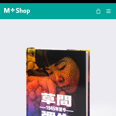
×
M+ Shop