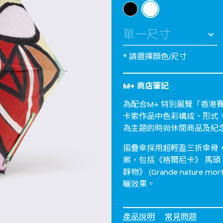
選擇 顏色
selected
* 請選擇顏色/尺寸
M+ 商店筆記
為配合M+ 特別展覽「香港
卡索作品中色彩構成、形式
為主題的時尚休閒商品及紀
摺疊傘採用超輕盈三折傘骨，
案，包括《格爾尼卡》 馬頭 (Horse
靜物》 (Grande nature m
曬效果。
產品說明
常見問題