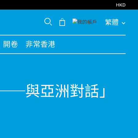
HKD
繁體
開卷
非常香港
──與亞洲對話」