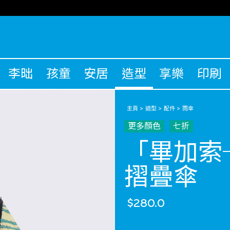
李昢
孩童
安居
造型
享樂
印刷
主頁
造型
配件
雨傘
更多顏色
七折
「畢加索
摺疊傘
$280.0