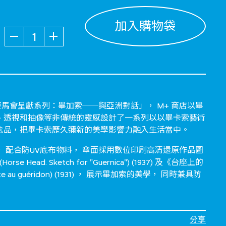
加入購物袋
數量
賽馬會呈獻系列：畢加索──與亞洲對話」， M+ 商店以畢
、透視和抽像等非傳統的靈感設計了一系列以以畢卡索藝術
念品，把畢卡索歷久彌新的美學影響力融入生活當中。
 配合防UV底布物料， 傘面採用數位印刷高清還原作品圖
 Head. Sketch for "Guernica") (1937) 及《台座上的
orte au guéridon) (1931) ， 展示畢加索的美學， 同時兼具防
分享