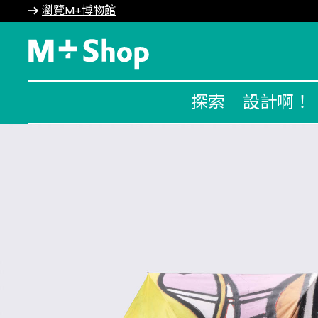
瀏覽M+博物館
M+ Shop
探索
設計啊！