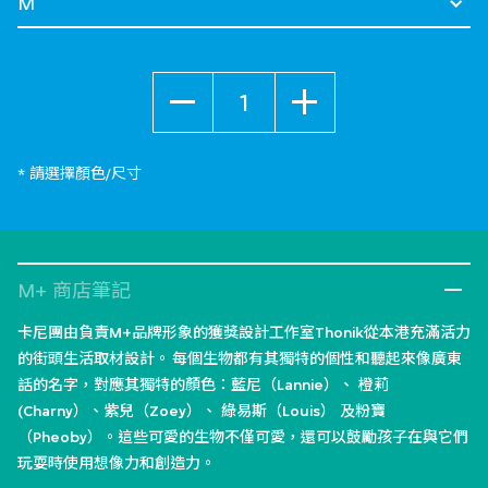
數量
* 請選擇顏色/尺寸
M+ 商店筆記
卡尼團由負責M+品牌形象的獲獎設計工作室Thonik從本港充滿活力
的街頭生活取材設計。 每個生物都有其獨特的個性和聽起來像廣東
話的名字，對應其獨特的顏色：藍尼（Lannie）、 橙莉
(Charny）、紫兒（Zoey）、 綠易斯（Louis） 及粉寶
（Pheoby）。這些可愛的生物不僅可愛，還可以鼓勵孩子在與它們
玩耍時使用想像力和創造力。