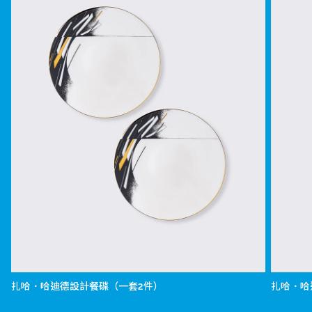
扎哈．哈迪德設計餐碟（一套2件）
扎哈．哈