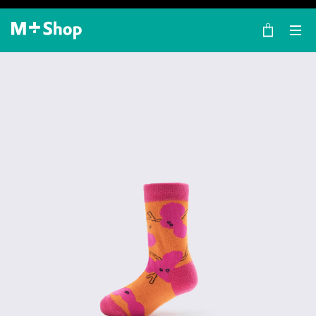
×
M+ Shop