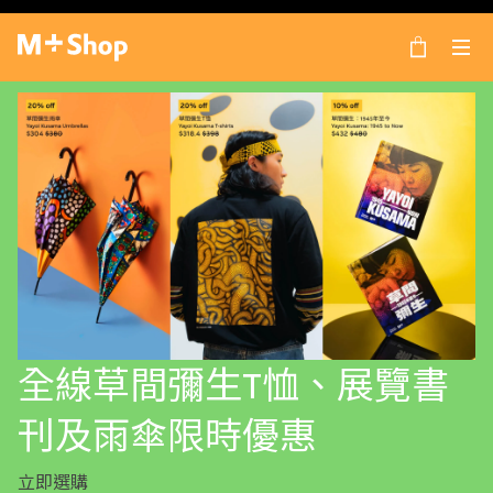
×
M+ Shop
全線草間彌生T恤、展覽書
刊及雨傘限時優惠
立即選購