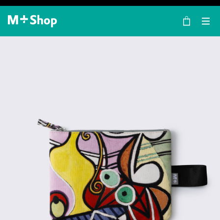
×
M+ Shop