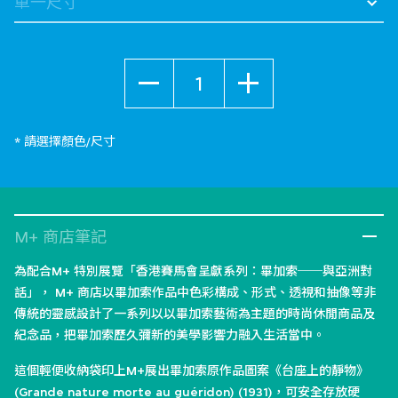
數量
* 請選擇顏色/尺寸
M+ 商店筆記
為配合M+ 特別展覽「香港賽馬會呈獻系列：畢加索──與亞洲對
話」， M+ 商店以畢加索作品中色彩構成、形式、透視和抽像等非
傳統的靈感設計了一系列以以畢加索藝術為主題的時尚休閒商品及
紀念品，把畢加索歷久彌新的美學影響力融入生活當中。
這個輕便收納袋印上M+展出畢加索原作品圖案《台座上的靜物》
(Grande nature morte au guéridon) (1931)，可安全存放硬