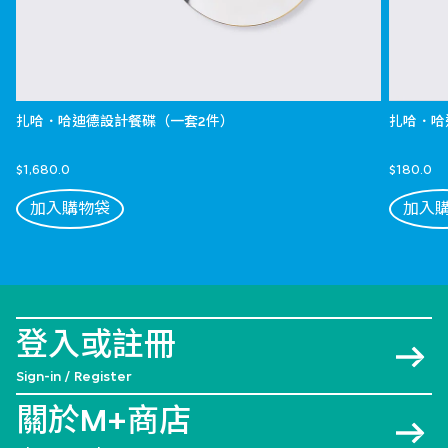
扎哈．哈迪德設計餐碟（一套2件）
扎哈．哈
$1,680.0
$180.0
加入購物袋
加入
登入或註冊
Sign-in / Register
關於M+商店