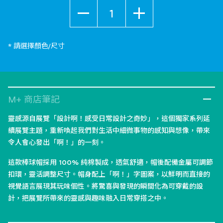
數量
* 請選擇顏色/尺寸
M+ 商店筆記
靈感源自展覽「設計啊！感受日常設計之奇妙」，這個獨家系列延
續展覽主題，重新喚起我們對生活中細微事物的感知與想像，帶來
令人會心發出「啊！」的一刻。
這款棒球帽採用 100% 純棉製成，透氣舒適，帽後配備金屬可調節
扣環，靈活調整尺寸。帽身配上「啊！」字圖案，以鮮明而直接的
視覺語言展現其玩味個性。將驚喜與發現的瞬間化為可穿戴的設
計，把展覽所帶來的靈感與趣味融入日常穿搭之中。