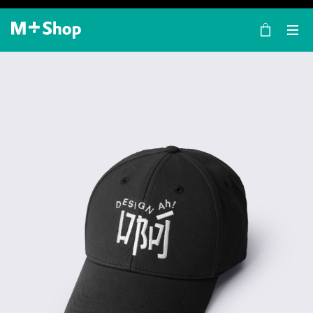
×
M+ Shop