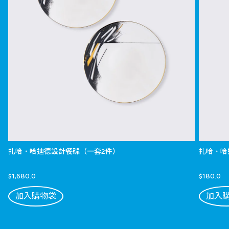
扎哈．哈迪德設計餐碟（一套2件）
扎哈．哈
$1,680.0
$180.0
加入購物袋
加入