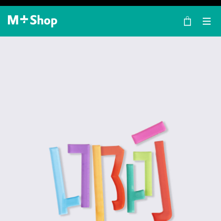
×
M+ Shop