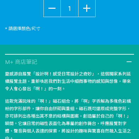
數量
* 請選擇顏色/尺寸
M+ 商店筆記
靈感源自展覽「設計啊！感受日常設計之奇妙」，這個獨家系列延
續展覽主題，重新喚起我們對生活中細微事物的感知與想像，帶來
令人會心發出「啊！」的一刻。
這款充滿玩味的「啊！」磁石組合，將「啊」字拆解為多塊色彩繽
紛的字形部件，讓你自由拼砌與重組。磁石既可還原成完整字形，
亦可排列出各種出其不意的結構與圖案，創造屬於自己的「啊！」
瞬間。它讓日常的磁性表面化為專屬的創作舞台，呼應展覽對字
體、聲音與個人表達的探索，將設計的趣味與驚喜自然融入生活之
中。