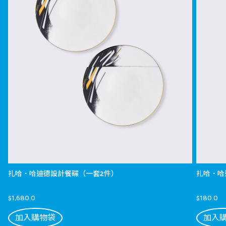
扎哈．哈迪德設計餐碟（一套2件）
扎哈．哈
$1,680.0
$180.0
加入購物袋
加入