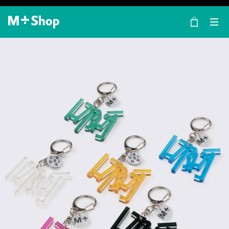
×
M+ Shop