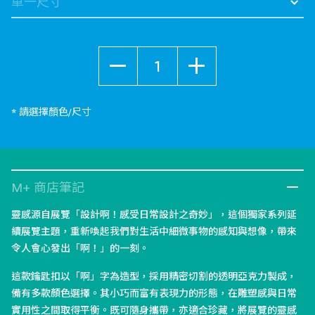
數量
* 請選擇顏色/尺寸
M+ 商店筆記
靈感源自展覽「設計啊！感受日常設計之奇妙」，這個獨家系列延
續展覽主題，重新喚起我們對生活中細微事物的感知與想像，帶來
令人會心發出「啊！」的一刻。
這款鑰匙扣以「啊」字為造型，採用精密切割的透明亞克力製成，
備有多款顏色選擇。其小巧而富有表現力的形態，在雕塑感與日常
實用性之間取得平衡。既可隨身攜帶，亦適合珍藏，將展覽的靈感