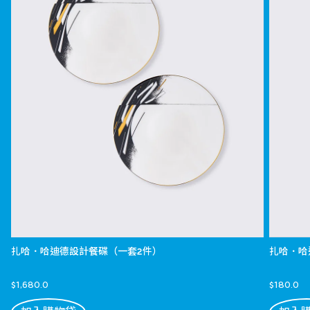
扎哈．哈迪德設計餐碟（一套2件）
扎哈．哈
$1,680.0
$180.0