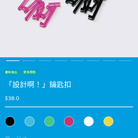
最新推出
更多顏色
「設計啊！」鑰匙扣
$38.0
選擇 顏色