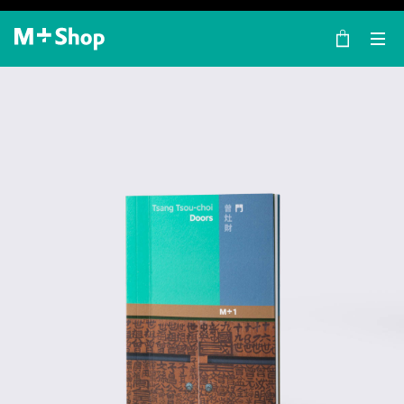
×
M+ Shop