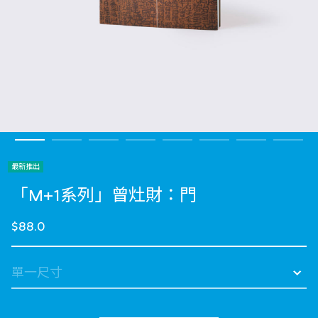
最新推出
「M+1系列」曾灶財：門
$88.0