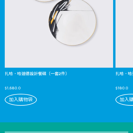
扎哈．哈迪德設計餐碟（一套2件）
扎哈．哈
$1,680.0
$180.0
加入購物袋
加入