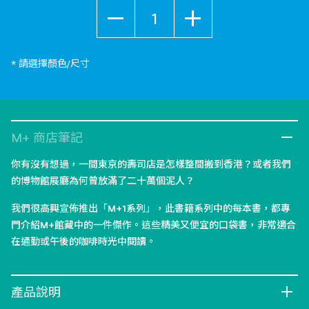
數量
* 請選擇顏色/尺寸
M+ 商店筆記
你有沒有想過，一間東京的壽司店是怎樣整間搬到香港？或者我們
的博物館展廳為何曾放滿了二十萬個泥人？
我們很高興宣佈推出「M+1系列」，此書籍系列中的每本書，都專
門介紹M+館藏中的一件傑作。這些精美又便宜的口袋書，非常適合
在通勤或午後的咖啡時光中閱讀。
產品說明