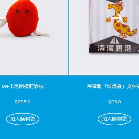
M+卡尼團橙莉靠枕
許敬雅「垃圾蟲」文件
$298.0
$25.0
加入購物袋
加入購物袋