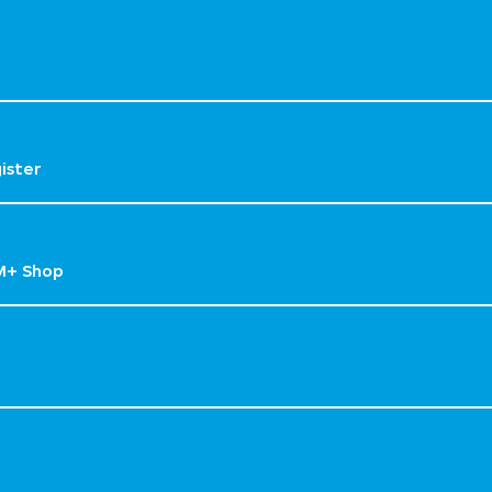
gister
M+ Shop