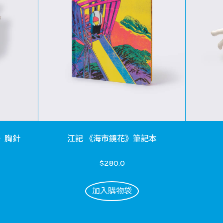
》胸針
江記 《海市鏡花》筆記本
$280.0
加入購物袋