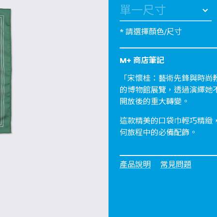
* 請選擇顏色/尺寸
M+ 商店筆記
「宋懷桂：藝術先鋒與時尚
的博物館展覽，透過演繹她
開放後的重大轉變。
這款精美的口袋巾輕巧精緻
何旅程中的必備配飾。
產品說明
常見問題