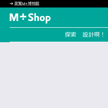
瀏覽M+博物館
M+ Shop
探索
設計啊！