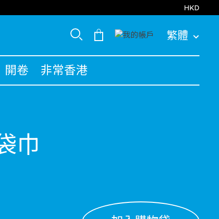
HKD
繁體
開卷
非常香港
袋巾
uced from