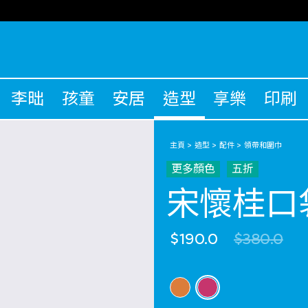
李昢
孩童
安居
造型
享樂
印刷
主頁
造型
配件
領帶和圍巾
更多顏色
五折
宋懷桂口
Price red
to
$190.0
$380.0
選擇 顏色
selected