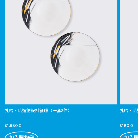
扎哈．哈迪德設計餐碟（一套2件）
扎哈．哈
$1,680.0
$180.0
加入購物袋
加入