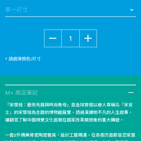
數量
* 請選擇顏色/尺寸
M+ 商店筆記
「宋懷桂：藝術先鋒與時尚教母」是全球首個以被人尊稱爲「宋女
士」的宋懷桂為主題的博物館展覽，透過演繹她不凡的人生故事，
讓觀眾了解中國視覺文化面貌在國家改革開放後的重大轉變。
一套2件精美骨瓷陶瓷餐具，設計工藝精湛，在各個方面都是您家居