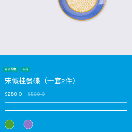
更多顏色
五折
宋懷桂餐碟（一套2件）
Price reduced from
to
$280.0
$560.0
選擇 顏色