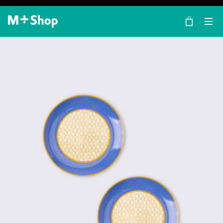
×
M+ Shop