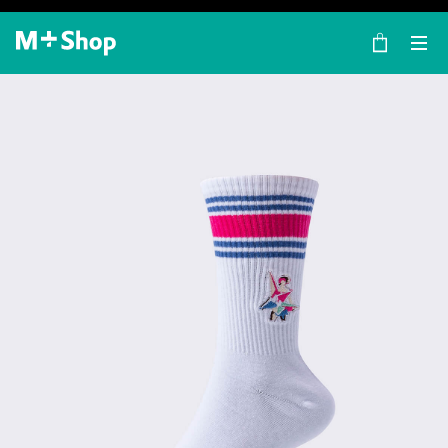
×
M+ Shop