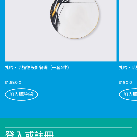
扎哈．哈迪德設計餐碟（一套2件）
扎哈．哈
$1,680.0
$180.0
加入購物袋
加入
登入或註冊