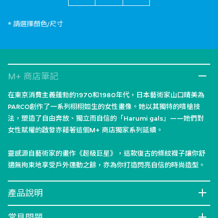
* 請選擇顏色/尺寸
M+ 商店筆記
在東京消費主義蓬勃的1970和1980年代，日本藝術家山口晴美為
PARCO創作了一系列栩栩如生的女性畫像。她以其獨特的噴槍技
法，塑造了自由奔放、獨立而自信的「Harumi gals」——她們對
女性賦權的啟發亦藉著這個M+ 商店獨家系列延續。
靈感源自藝術家的畫作《超級巨星》，這款復古的條紋襪子讓你舒
適無拘束地享受戶外運動之餘，亦為你打造閃亮自信的時尚造型。
產品說明
常見問題