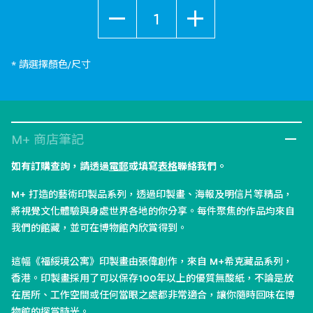
數量
* 請選擇顏色/尺寸
M+ 商店筆記
如有訂購查詢，請透過
電郵
或填寫
表格
聯絡我們。
M+ 打造的藝術印製品系列，透過印製畫、海報及明信片等精品，
將視覺文化體驗與身處世界各地的你分享。每件聚焦的作品均來自
我們的館藏，並可在博物館內欣賞得到。
這幅《福綏境公寓》印製畫由張偉創作，來自 M+希克藏品系列，
香港。印製畫採用了可以保存100年以上的優質無酸紙，不論是放
在居所、工作空間或任何當眼之處都非常適合，讓你隨時回味在博
物館的探賞時光。