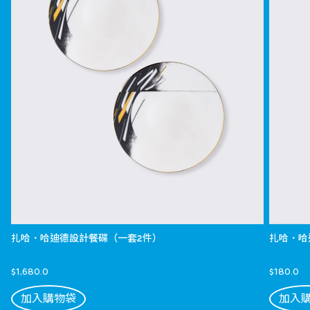
扎哈．哈迪德設計餐碟（一套2件）
扎哈．哈
$1,680.0
$180.0
加入購物袋
加入