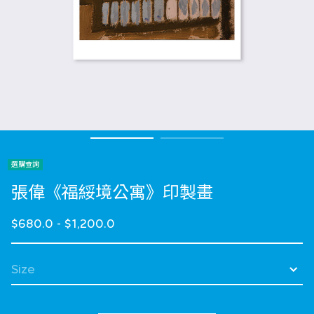
選購查詢
張偉《福綏境公寓》印製畫
$680.0
-
$1,200.0
選擇 Size