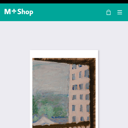
×
M+ Shop