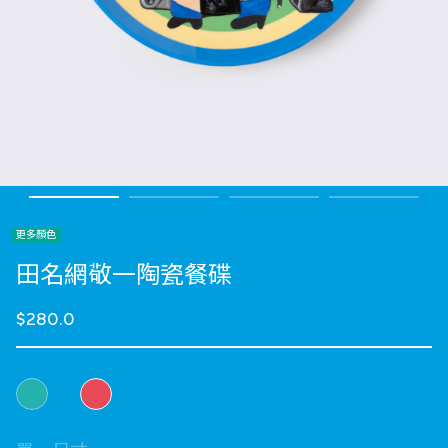
更多顏色
田名網敬一陶瓷餐碟
$280.0
選擇 顏色