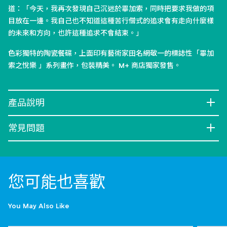
道：「今天，我再次發現自己沉迷於畢加索，同時把要求我做的項
目放在一邊。我自己也不知道這種苦行僧式的追求會有走向什麼樣
的未來和方向，也許這種追求不會結束。」
色彩獨特的陶瓷餐碟，上面印有藝術家田名網敬一的標誌性「畢加
索之悅樂 」系列畫作，包裝精美。 M+ 商店獨家發售。
產品說明
常見問題
您可能也喜歡
You May Also Like