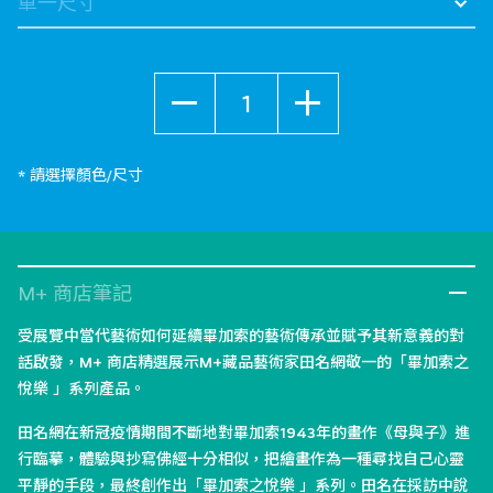
數量
* 請選擇顏色/尺寸
M+ 商店筆記
受展覽中當代藝術如何延續畢加索的藝術傳承並賦予其新意義的對
話啟發，M+ 商店精選展示M+藏品藝術家田名網敬一的「畢加索之
悅樂 」系列產品。
田名網在新冠疫情期間不斷地對畢加索1943年的畫作《母與子》進
行臨摹，體驗與抄寫佛經十分相似，把繪畫作為一種尋找自己心靈
平靜的手段，最終創作出「畢加索之悅樂 」系列。田名在採訪中說