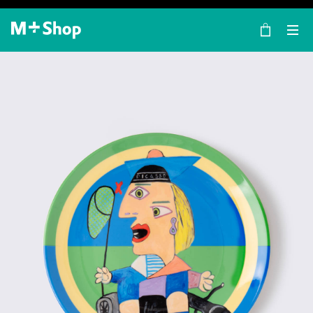
×
M+ Shop