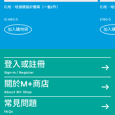
扎哈．哈迪德設計餐碟（一套2件）
扎哈．哈
$1,680.0
$180.0
加入購物袋
加入
登入或註冊
Sign-in / Register
關於M+商店
About M+ Shop
常見問題
FAQs