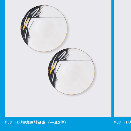
扎哈．哈迪德設計餐碟（一套2件）
扎哈．哈