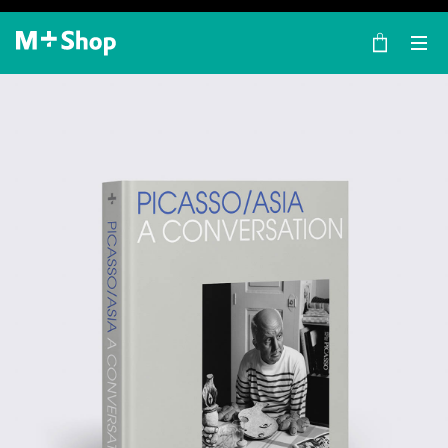
×
M+ Shop