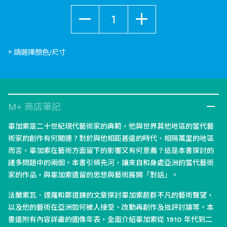
數量
* 請選擇顏色/尺寸
M+ 商店筆記
畢加索是二十世紀現代藝術家的典範，他與世界其他地區的當代藝
術家的創作有何關連？對於與他相距甚遠的時代、相隔萬里的地區
而言，畢加索在藝術方面留下的影響又有何意義？這是本書探討的
諸多問題中的兩個。本書引領先河，讓來自和身處亞洲的當代藝術
家的作品，與畢加索遺留的思想與藝術展開「對話」。
法蘭索瓦．達羅和鄭道鍊的文章探討畢加索超群不凡的藝術聲望，
以及他的藝術在亞洲如何被人接受、改動再創作及批評討論等。本
書還附有內容詳盡的圖像年表，全面介紹畢加索從 1910 年代到二