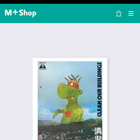
×
M+ Shop