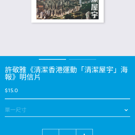
許敬雅《清潔香港運動「清潔屋宇」海
報》明信片
$15.0
數量