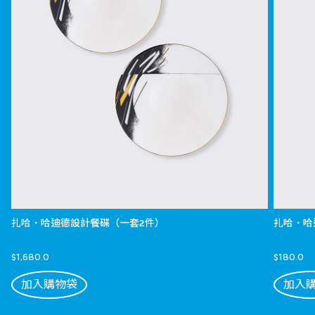
扎哈．哈迪德設計餐碟（一套2件）
扎哈．哈
$1,680.0
$180.0
加入購物袋
加入