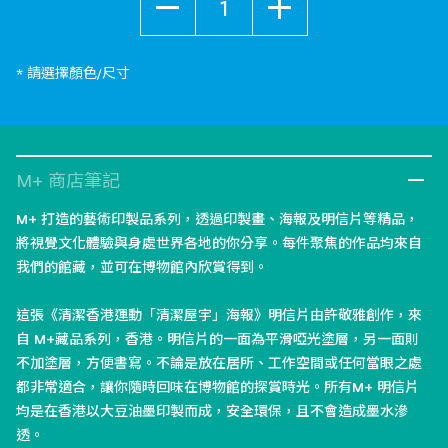
* 請選擇顏色/尺寸
M+ 商店筆記
M+ 打造的藝術印製品系列，透過印製畫、海報及明信片等精品，
將視覺文化體驗與身處世界各地的你分享。每件聚焦的作品均來自
我們的館藏，並可在博物館內欣賞得到。
這張《清潔香港運動「清潔屋宇」海報》明信片由許敬雅創作，來
自 M+藏品系列，香港。明信片的一面為平滑啞光塗層，另一面則
不加塗層，方便書寫。不論是放在居所、工作空間或任何當眼之處
都非常適合，讓你隨時回味在博物館的探賞時光。所有M+ 明信片
均是在香港以大豆油墨印製而成，安全環保，且不會造成墨水滲
透。