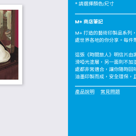
* 請選擇顏色/尺寸
M+ 商店筆記
M+ 打造的藝術印製品系
處世界各地的你分享。每件
這張《時間旅人》明信片由
滑啞光塗層，另一面則不加
處都非常適合，讓你隨時回
油墨印製而成，安全環保，
產品說明
常見問題