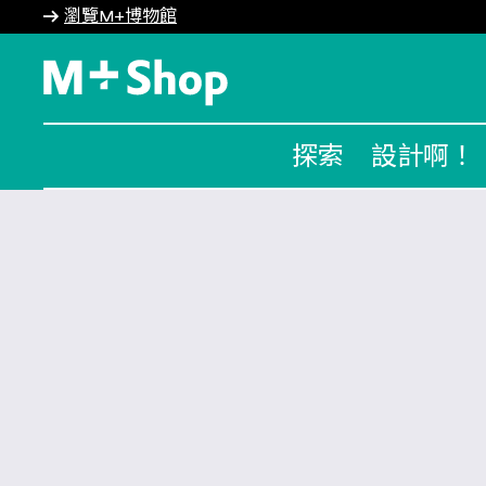
瀏覽M+博物館
M+ Shop
探索
設計啊！