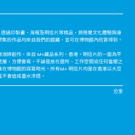
列，透過印製畫、海報及明信片等精品，將視覺文化體驗與身
聚焦的作品均來自我們的館藏，並可在博物館內欣賞得到。
謝淑婷創作，來自 M+藏品系列，香港。明信片的一面為平
塗層，方便書寫。不論是放在居所、工作空間或任何當眼之
味在博物館的探賞時光。所有M+ 明信片均是在香港以大豆
且不會造成墨水滲透。
分享