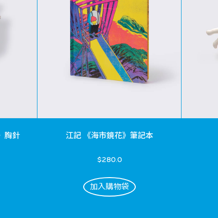
》胸針
江記 《海市鏡花》筆記本
$280.0
加入購物袋