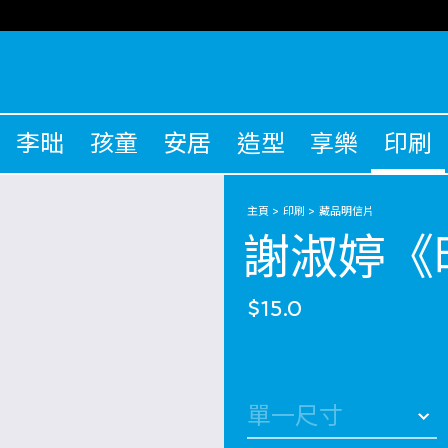
李昢
孩童
安居
造型
享樂
印刷
主頁
印刷
藏品明信片
謝淑婷《
$15.0