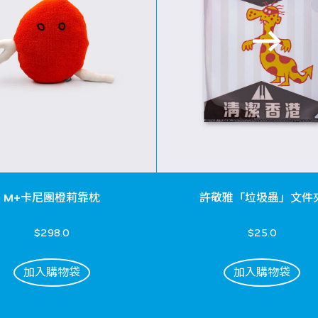
M+卡尼團橙莉靠枕
許敬雅「垃圾蟲」文件
$298.0
$25.0
加入購物袋
加入購物袋