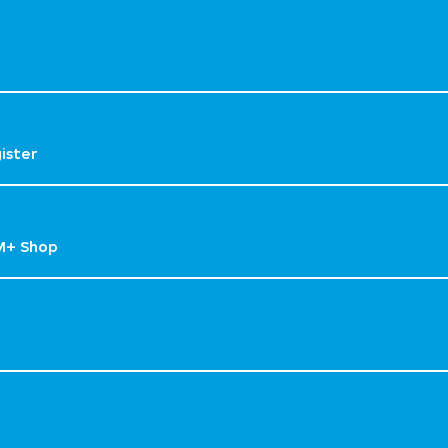
gister
M+ Shop