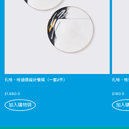
扎哈．哈迪德設計餐碟（一套2件）
扎哈．哈
$1,680.0
$180.0
加入購物袋
加入