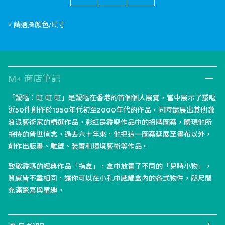
* 請選擇顏色/尺寸
M+ 商店筆記
「靉嘔：虹 虹 虹」是靉嘔在香港的首個個人展覽，當中展示了靉嘔
近50件創作於1950年代初至2000年代的作品，同時還展出其他激
浪派藝術家的精選作品。彩虹是靉嘔作品中的招牌圖案，體現他所
抱持的普世信念。過去六十年來，他把這一圖案延展至畫布以外，
創作出版畫、雕塑、裝置和環境藝術等作品。
致敬靉嘔的經典作品「指盒」，盒中放置了不同的「兒時小物」，
質感皆不盡相同，讓你可以在小孔中感觸盒內的各式物件，咫尺間
充滿驚喜與童趣。