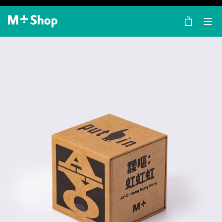
×
M+ Shop