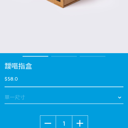
靉嘔指盒
$58.0
數量