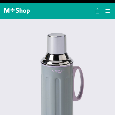
×
M+ Shop