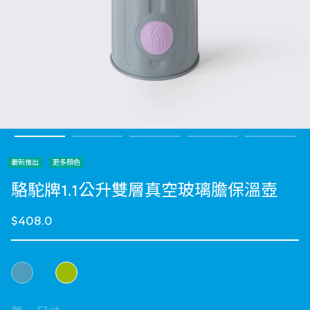
最新推出
更多顏色
駱駝牌1.1公升雙層真空玻璃膽保溫壺
$408.0
選擇 顏色