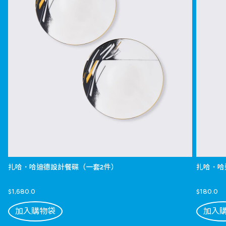
扎哈．哈迪德設計餐碟（一套2件）
扎哈．哈
$1,680.0
$180.0
加入購物袋
加入