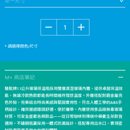
數量
* 請選擇顏色/尺寸
M+ 商店筆記
駱駝牌1.1公升玻璃保溫瓶採用雙層真空玻璃內膽，提供卓越保溫效
能，無論冷飲熱飲都能長時間維持理想溫度。外層搭配耐磨金屬亮
色外殼，完美結合時尚美感與堅固實用性。符合人體工學的ABS手
柄設計，確保握感穩固舒適，便於攜帶。內層使用食品級無毒玻璃
材質，可安全盛載各類飲品——從日常咖啡到傳統中藥養生茶飲皆
適用。不鏽鋼瓶蓋採用一體式防漏設計，搭配專用出水口，實現密