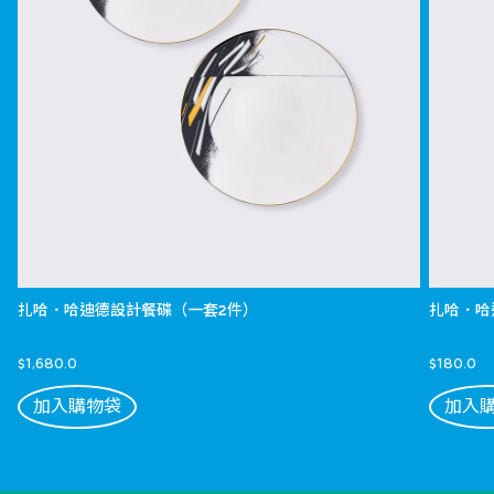
扎哈．哈迪德設計餐碟（一套2件）
扎哈．哈
$1,680.0
$180.0
加入購物袋
加入