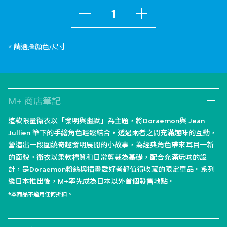
數量
* 請選擇顏色/尺寸
M+ 商店筆記
這款限量衛衣以「發明與幽默」為主題，將Doraemon與 Jean
Jullien 筆下的手繪角色輕鬆結合，透過兩者之間充滿趣味的互動，
營造出一段圍繞奇趣發明展開的小故事，為經典角色帶來耳目一新
的面貌。衛衣以柔軟棉質和日常剪裁為基礎，配合充滿玩味的設
計，是Doraemon粉絲與插畫愛好者都值得收藏的限定單品。系列
繼日本推出後，M+率先成為日本以外首個發售地點。
*本商品不適用任何折扣。