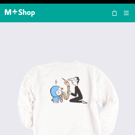
×
M+ Shop