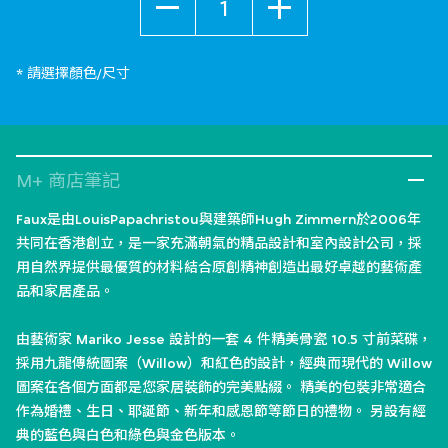
* 請選擇顏色/尺寸
M+ 商店筆記
Faux是由LouisPapachristou與建築師Hugh Zimmern於2006年
共同在香港創立，是一家充滿朝氣的精品設計和室內設計公司，採
用自然界提供最優質的材料結合原創精神創造出最好卓越的藝術產
品和家居產品。
由藝術家 Mariko Jesse 設計的一套 4 件精美骨瓷 10.5 寸前菜碟，
採用九龍傳統圖案（Willow）和紅色的設計，經典而現代的 Willow
圖案在各個方面都是您家居裝飾的完美點綴。 精美的包裝非常適合
作為婚禮、生日、耶誕節、新年和感恩節等節日的禮物。 另設有經
典的藍色與白色和綠色與金色版本。