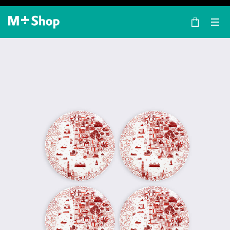
×
M+ Shop