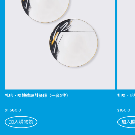
扎哈．哈迪德設計餐碟（一套2件）
扎哈．哈
$1,680.0
$180.0
加入購物袋
加入