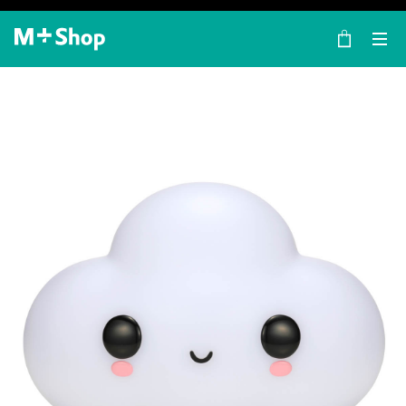
×
M+ Shop