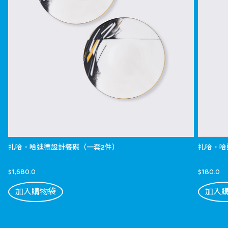
扎哈．哈迪德設計餐碟（一套2件）
扎哈．哈
$1,680.0
$180.0
加入購物袋
加入