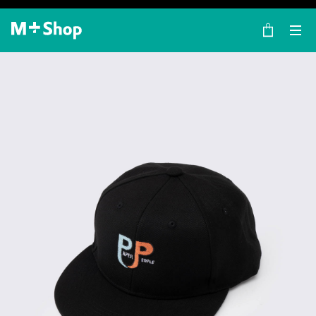
×
M+ Shop