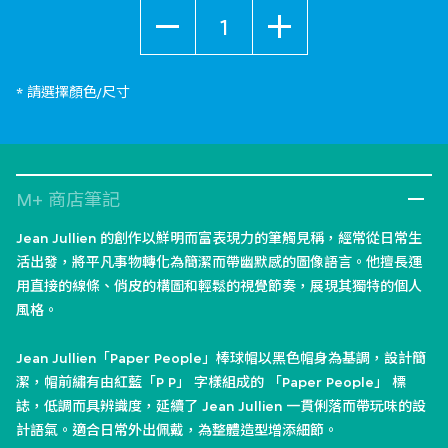
數量
* 請選擇顏色/尺寸
M+ 商店筆記
Jean Jullien 的創作以鮮明而富表現力的筆觸見稱，經常從日常生
活出發，將平凡事物轉化為簡潔而帶幽默感的圖像語言。他擅長運
用直接的線條、俏皮的構圖和輕鬆的視覺節奏，展現其獨特的個人
風格。
Jean Jullien「Paper People」棒球帽以黑色帽身為基調，設計簡
潔，帽前繡有由紅藍「P P」 字樣組成的 「Paper People」 標
誌，低調而具辨識度，延續了 Jean Jullien 一貫俐落而帶玩味的設
計語氣。適合日常外出佩戴，為整體造型增添細節。