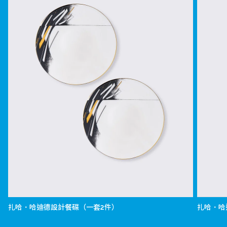
扎哈．哈迪德設計餐碟（一套2件）
扎哈．哈