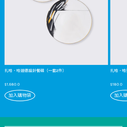
扎哈．哈迪德設計餐碟（一套2件）
扎哈．哈
$1,680.0
$180.0
加入購物袋
加入