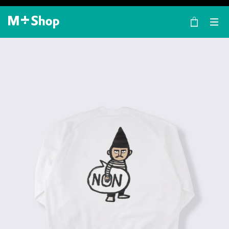
×
M+ Shop