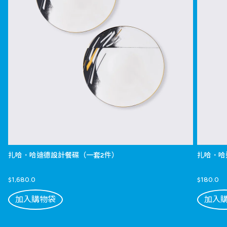
扎哈．哈迪德設計餐碟（一套2件）
扎哈．哈
$1,680.0
$180.0
加入購物袋
加入