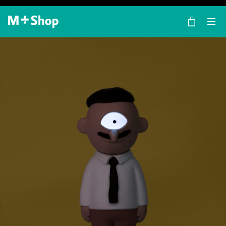
×
M+ Shop