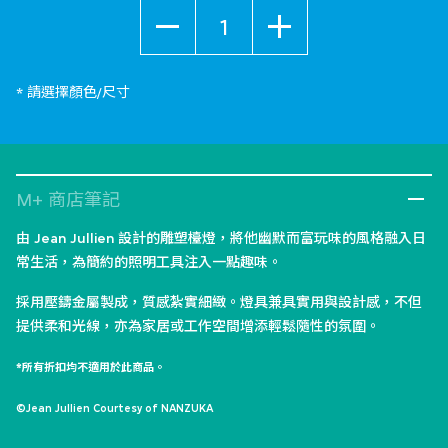
數量
* 請選擇顏色/尺寸
M+ 商店筆記
由 Jean Jullien 設計的雕塑檯燈，將他幽默而富玩味的風格融入日
常生活，為簡約的照明工具注入一點趣味。
採用壓鑄金屬製成，質感紮實細緻。燈具兼具實用與設計感，不但
提供柔和光線，亦為家居或工作空間增添輕鬆隨性的氛圍。
*所有折扣均不適用於此商品。
©Jean Jullien Courtesy of NANZUKA