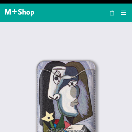
×
M+ Shop