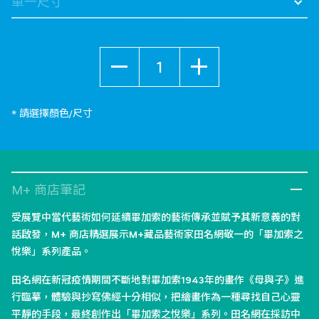
數量
* 請選擇顏色/尺寸
M+ 商店筆記
受展覽中當代藝術如何延續畢加索的藝術傳承並賦予其新意義的對
話啟發，M+ 商店精選展示M+藏品藝術家田名網敬一的「畢加索之
悅樂」系列產品。
田名網在新冠疫情期間不斷地對畢加索1943年的畫作《母與子》進
行臨摹，體驗與抄寫佛經十分相似，把繪畫作為一種尋找自己心靈
平靜的手段，最終創作出「畢加索之悅樂」系列。田名網在採訪中