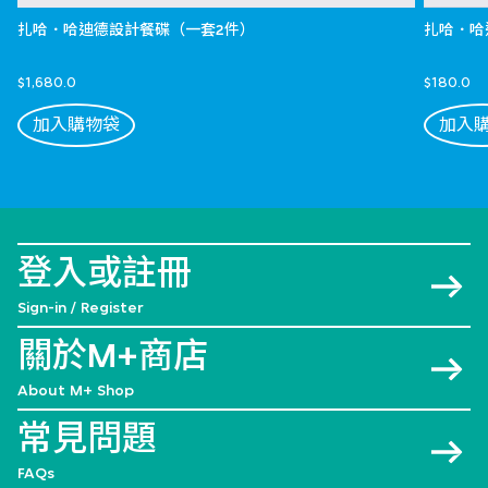
扎哈．哈迪德設計餐碟（一套2件）
扎哈．哈
$1,680.0
$180.0
加入購物袋
加入
登入或註冊
Sign-in / Register
關於M+商店
About M+ Shop
常見問題
FAQs