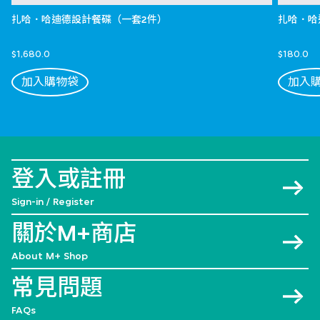
扎哈．哈迪德設計餐碟（一套2件）
扎哈．哈
$1,680.0
$180.0
加入購物袋
加入
登入或註冊
Sign-in / Register
關於M+商店
About M+ Shop
常見問題
FAQs