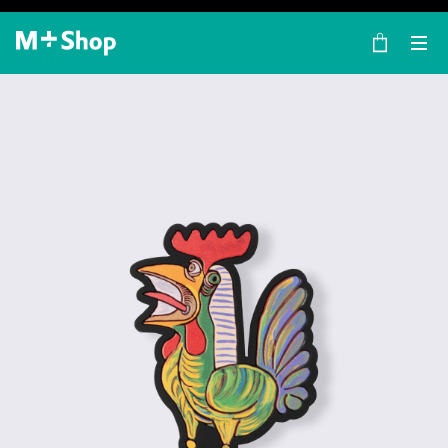
×
M+ Shop