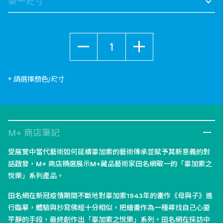
數量
* 請選擇顏色/尺寸
M+ 商店筆記
受展覽中當代藝術如何延續畢加索的藝術傳承並賦予其新意義的對
話啟發，M+ 商店精選展示M+藏品藝術家田名網敬一的「畢加索之
悅樂」系列產品。
田名網在新冠疫情期間不斷地對畢加索1943年的畫作《母與子》進
行臨摹，體驗與抄寫佛經十分相似，把繪畫作為一種尋找自己心靈
平靜的手段，最終創作出「畢加索之悅樂」系列。田名網在採訪中