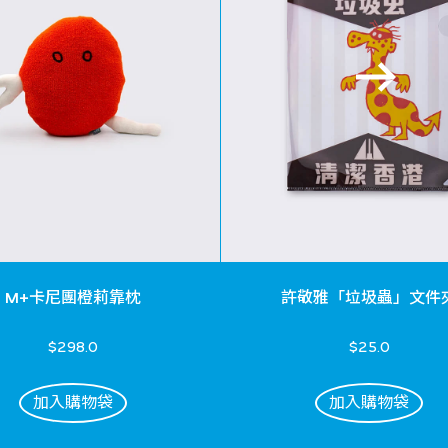
M+卡尼團橙莉靠枕
許敬雅「垃圾蟲」文件
$298.0
$25.0
加入購物袋
加入購物袋