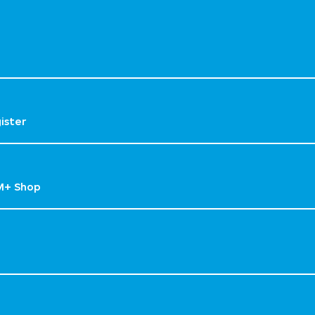
gister
M+ Shop