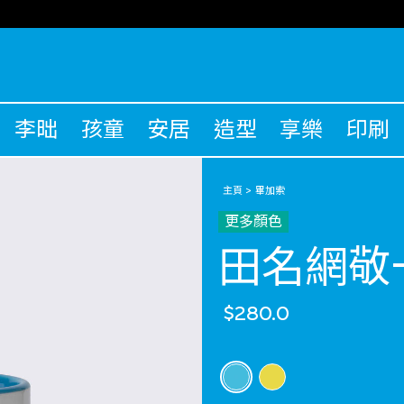
李昢
孩童
安居
造型
享樂
印刷
主頁
畢加索
更多顏色
田名網敬
$280.0
選擇 顏色
selected