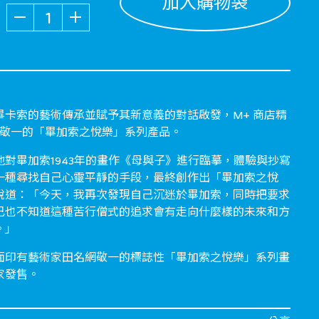
加入購物袋
數量
畢卡索的藝術傳承並賦予其新意義的對話啟發，M+ 商店精
網敬一的「畢加索之悅樂」系列產品。
對畢加索1943年的畫作《母與子》進行臨摹，體驗與抄寫
一種尋找自己心靈平靜的手段，最終創作出「畢加索之悅
說道：「今天，我再次發現自己沉迷於畢加索，同時把要求
己也不知道這種苦行僧式的追求會有走向什麼樣的未來和方
。」
面印有藝術家田名網敬一的標誌性「畢加索之悅樂」系列畫
家發售。