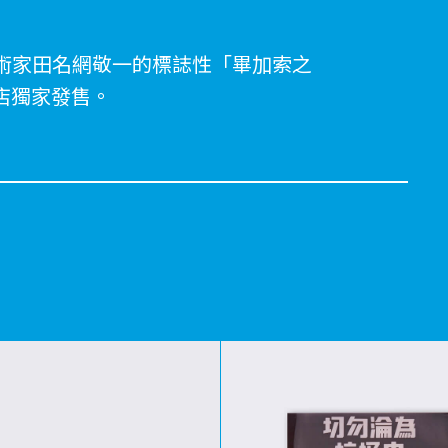
術家田名網敬一的標誌性「畢加索之
商店獨家發售。