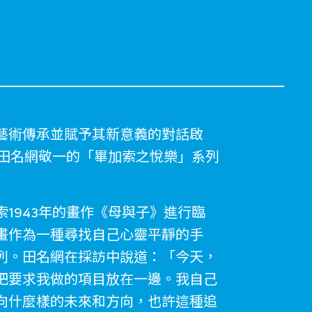
藝術傳承並賦予其新意義的對話啟
家田名網敬一的「畢加索之悅樂」系列
1943年的畫作《母與子》進行臨
畫作為一種尋找自己心靈平靜的手
列。田名網在採訪中說道：「今天，
把要求我做的項目放在一邊。我自己
向什麼樣的未來和方向，也許這種追