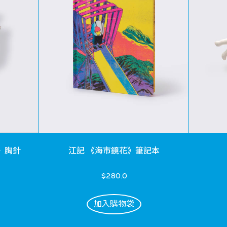
》胸針
江記 《海市鏡花》筆記本
$280.0
加入購物袋