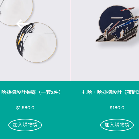
．哈迪德設計餐碟（一套2件）
扎哈．哈迪德設計《夜間
$1,680.0
$180.0
加入購物袋
加入購物袋