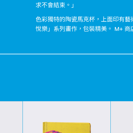
求不會結束。」
色彩獨特的陶瓷馬克杯，上面印有藝
悅樂」系列畫作，包裝精美。 M+ 