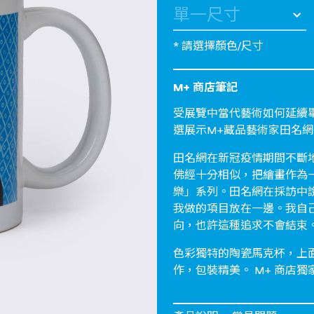
* 請選擇顏色/尺寸
M+ 商店筆記
受展覽中當代藝術如何延續
選展示M+藏品藝術家田名
田名網在新冠疫情期間不斷地
佛經十分相似，把繪畫作為
樂」系列。田名網在採訪中
我做的項目放在一邊。我自
向，也許這種追求不會結束
色彩獨特的陶瓷馬克杯，上
作，包裝精美。 M+ 商店獨