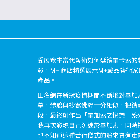
受展覽中當代藝術如何延續畢卡索的
發，M+ 商店精選展示M+藏品藝術
產品。
田名網在新冠疫情期間不斷地對畢加索
摹，體驗與抄寫佛經十分相似，把繪
段，最終創作出「畢加索之悅樂」系
我再次發現自己沉迷於畢加索，同時
也不知道這種苦行僧式的追求會有走