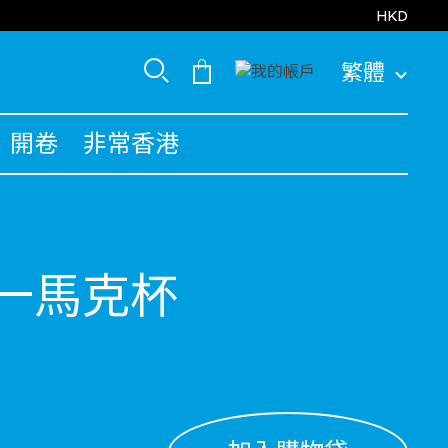
HKD
繁體
開卷
非常香港
一馬克杯