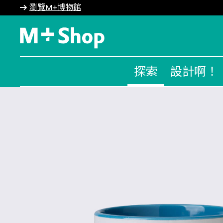
瀏覽M+博物館
M+ Shop
探索
設計啊！