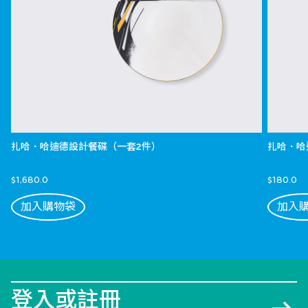
扎哈．哈迪德設計餐碟（一套2件）
扎哈．哈
$1,680.0
$180.0
加入購物袋
加入
登入或註冊