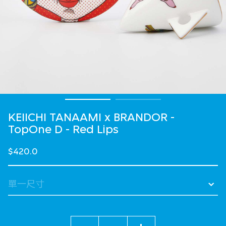
KEIICHI TANAAMI x BRANDOR -
TopOne D - Red Lips
$420.0
數量