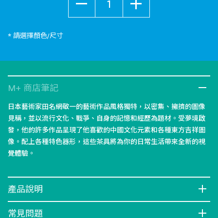
* 請選擇顏色/尺寸
M+ 商店筆記
日本藝術家田名網敬一的藝術作品風格獨特，以密集、擁擠的圖像
見稱，並以流行文化、戰爭、自身的記憶和經歷為題材。受夢境啟
發，他的許多作品呈現了他喜歡的中國文化元素和各種東方吉祥圖
像。配上各種特色器形，這些茶具將為你的日常生活帶來全新的視
覺體驗。
產品說明
常見問題