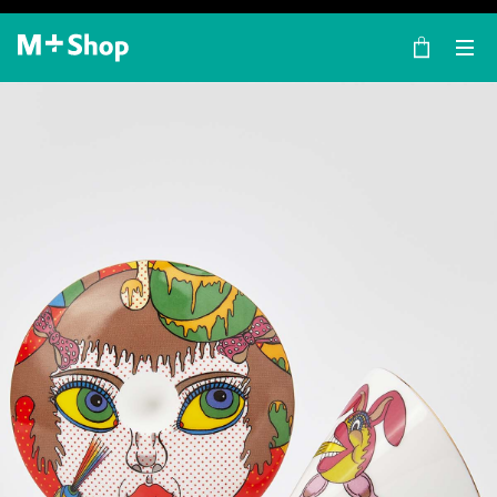
×
M+ Shop