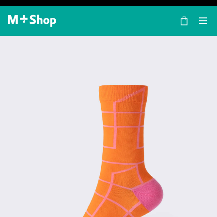
×
M+ Shop