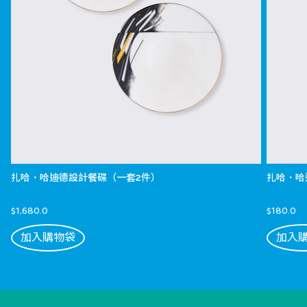
扎哈．哈迪德設計餐碟（一套2件）
扎哈．哈
$1,680.0
$180.0
加入購物袋
加入