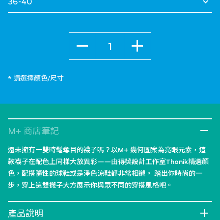
數量
* 請選擇顏色/尺寸
M+ 商店筆記
還未擁有一雙時髦奪目的襪子嗎？以M+ 幾何圖案為亮眼元素，這
款襪子在配色上同樣大放異彩——由得獎設計工作室Thonik精選顏
色，配搭隨性的球鞋或是淨色涼鞋都非常相襯。 踏出你時尚的一
步，穿上這雙襪子大方展示你與眾不同的穿搭風格吧。
產品說明